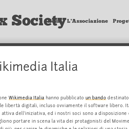
x Society
Home
L'Associazione
Proget
kimedia Italia
ione
Wikimedia Italia
hanno pubblicato
un bando
destinato
e libertà digitali, incluso ovviamente il software libero. It
ttiva dell'iniziativa, ed i nostri soci sono a disposizione 
gliono portare in scena la vita dei protagonisti del Movim