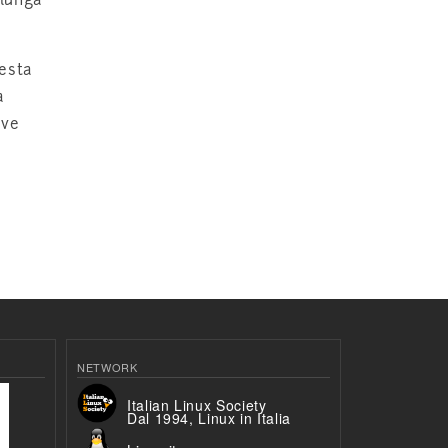
 lunga
uesta
a
ive
NETWORK
Italian Linux Society
Dal 1994, Linux in Italia