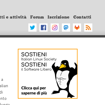
ti e attività
Forum
Iscrizione
Contatti
 a
alian
di
ento