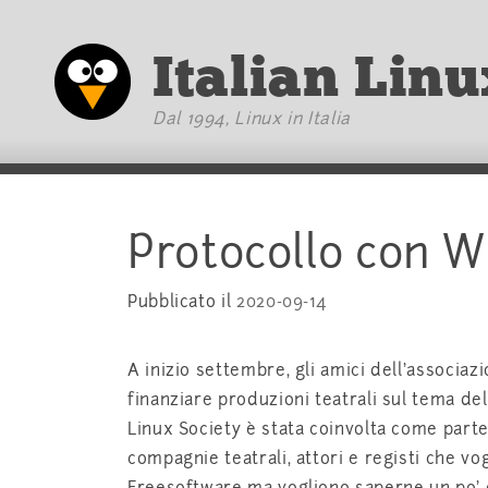
Vai al testo principale
Italian Linu
Dal 1994, Linux in Italia
Protocollo con Wi
Pubblicato il
2020-09-14
A inizio settembre, gli amici dell'associaz
finanziare produzioni teatrali sul tema dell
Linux Society è stata coinvolta come parte a
compagnie teatrali, attori e registi che vo