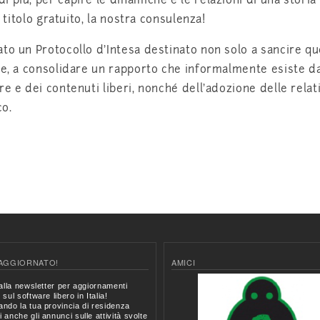
 più, per capire le dinamiche e le relazioni di una storia
 titolo gratuito, la nostra consulenza!
to un Protocollo d'Intesa destinato non solo a sancire q
ale, a consolidare un rapporto che informalmente esiste d
e e dei contenuti liberi, nonché dell'adozione delle relat
co.
AGGIORNATO!
AMICI