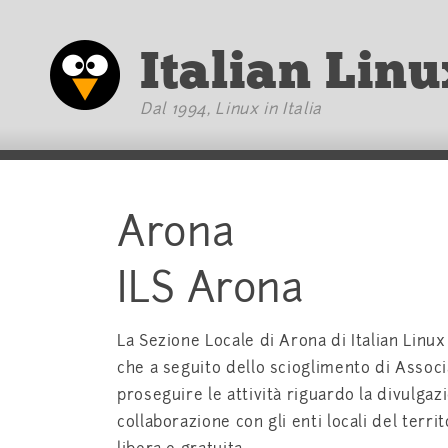
Vai al testo principale
Italian Linu
Dal 1994, Linux in Italia
Arona
ILS Arona
La Sezione Locale di Arona di Italian Linu
che a seguito dello scioglimento di Assoc
proseguire le attività riguardo la divulga
collaborazione con gli enti locali del terri