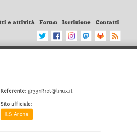
ti e attività
Forum
Iscrizione
Contatti
Referente
: gr33nR10t@linux.it
Sito ufficiale
:
ILS Arona