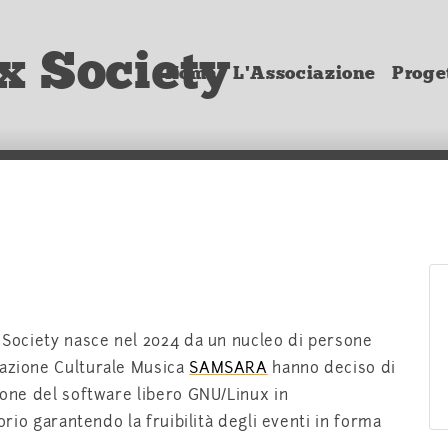
x Society
Home
L'Associazione
Proget
x Society nasce nel 2024 da un nucleo di persone
iazione Culturale Musica
SAMSARA
hanno deciso di
zione del software libero GNU/Linux in
torio garantendo la fruibilità degli eventi in forma