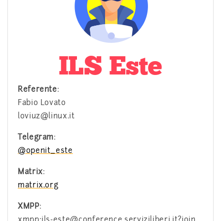
Referente
:
Fabio Lovato
loviuz@linux.it
Telegram
:
@openit_este
Matrix
:
matrix.org
XMPP
:
xmpp:ils-este@conference.serviziliberi.it?join