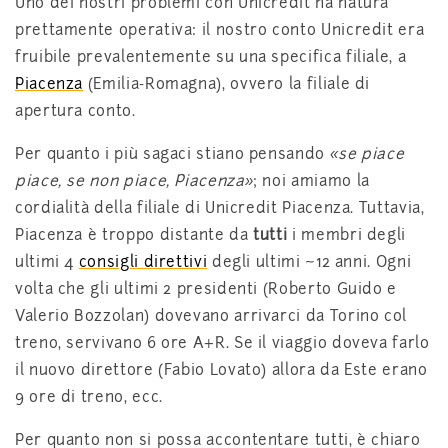
Uno dei nostri problemi con Unicredit ha natura
prettamente operativa: il nostro conto Unicredit era
fruibile prevalentemente su una specifica filiale, a
Piacenza
(Emilia-Romagna), ovvero la filiale di
apertura conto.
Per quanto i più sagaci stiano pensando
«se piace
piace, se non piace, Piacenza»
; noi amiamo la
cordialità della filiale di Unicredit Piacenza. Tuttavia,
Piacenza è troppo distante da
tutti
i membri degli
ultimi 4
consigli direttivi
degli ultimi ~12 anni. Ogni
volta che gli ultimi 2 presidenti (Roberto Guido e
Valerio Bozzolan) dovevano arrivarci da Torino col
treno, servivano 6 ore A+R. Se il viaggio doveva farlo
il nuovo direttore (Fabio Lovato) allora da Este erano
9 ore di treno, ecc.
Per quanto non si possa accontentare tutti, è chiaro